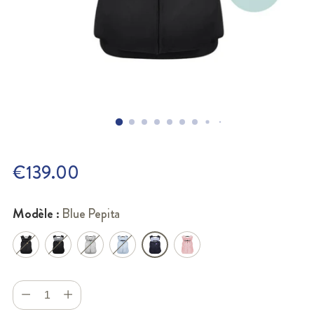
€139.00
Prix
normal
Modèle :
Blue Pepita
Quantité