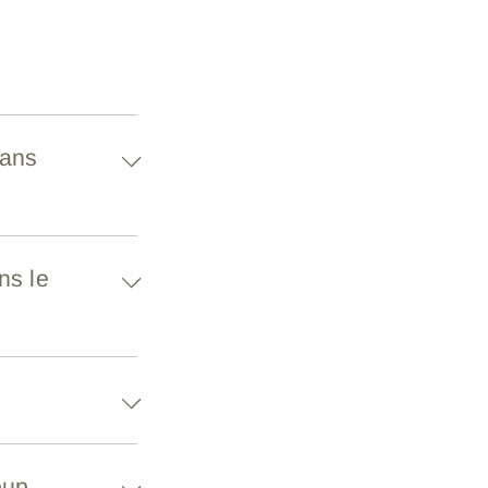
dans
ns le
oup