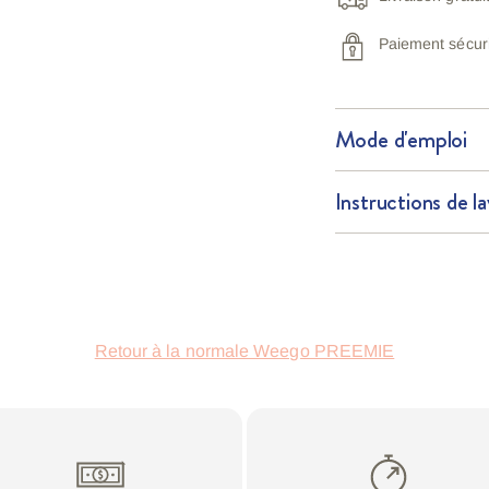
Paiement sécur
Mode d'emploi
Instructions de l
Ajout
du
produit
Retour à la normale Weego PREEMIE
à
votre
panier