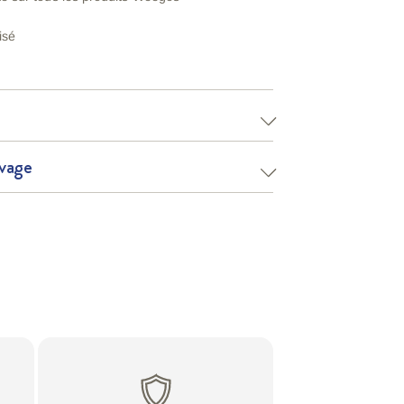
isé
avage