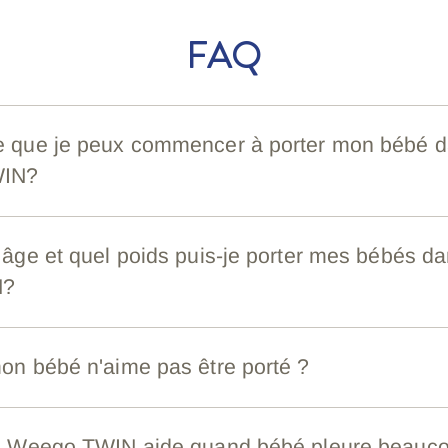
FAQ
e que je peux commencer à porter mon bébé 
WIN?
 âge et quel poids puis-je porter mes bébés da
N?
on bébé n'aime pas être porté ?
le Weego TWIN aide quand bébé pleure beauc