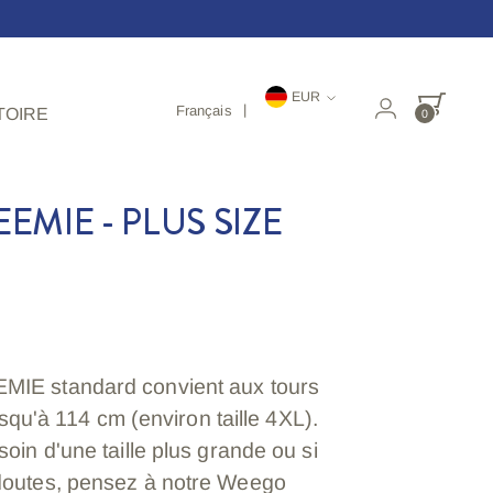
Monnaie
EUR
Français
TOIRE
0
EEMIE - PLUS SIZE
IE standard convient aux tours
jusqu'à 114 cm (environ taille 4XL).
oin d'une taille plus grande ou si
doutes, pensez à notre Weego