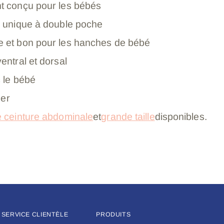
t conçu pour les bébés
n unique à double poche
 et bon pour les hanches de bébé
entral et dorsal
 le bébé
ser
e ceinture abdominale
et
grande taille
disponibles
.
SERVICE CLIENTÈLE
PRODUITS