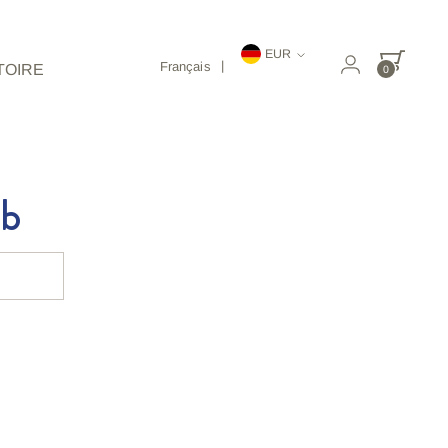
Monnaie
EUR
Français
TOIRE
0
eb